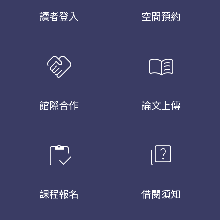
讀者登入
空間預約
handshake
menu_book
館際合作
論文上傳
inventory
quiz
課程報名
借閱須知