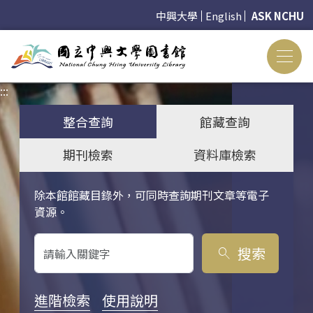
中興大學
English
ASK NCHU
:::
:::
整合查詢
館藏查詢
期刊檢索
資料庫檢索
除本館館藏目錄外，可同時查詢期刊文章等電子
關鍵字搜尋
資源。
搜索
search
進階檢索
使用說明