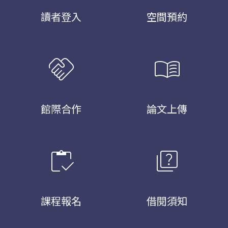
讀者登入
空間預約
handshake
menu_book
館際合作
論文上傳
inventory
quiz
課程報名
借閱須知