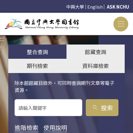
中興大學
English
ASK NCHU
:::
:::
整合查詢
館藏查詢
期刊檢索
資料庫檢索
除本館館藏目錄外，可同時查詢期刊文章等電子
關鍵字搜尋
資源。
搜索
search
進階檢索
使用說明