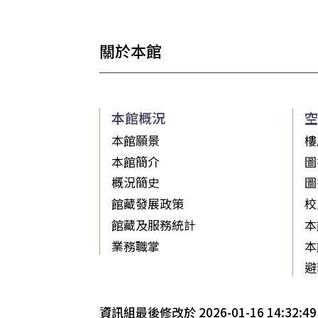
關於本館
本館概況
空
本館願景
樓
本館簡介
圖
概況簡史
圖
館藏發展政策
校
館藏及服務統計
本
業務職掌
本
避
資訊組最後修改於 2026-01-16 14:32:49