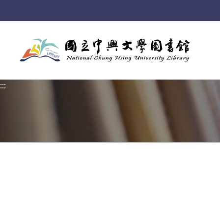
:::
:::