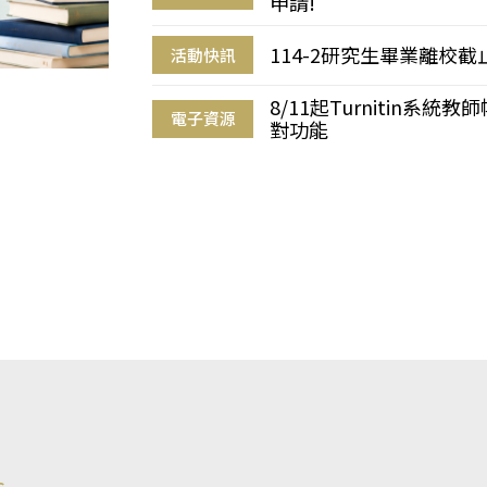
申請!
114-2研究生畢業離校
活動快訊
8/11起Turnitin系
電子資源
對功能
s