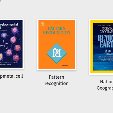
pmetal cell
Pattern
Natio
recognition
Geogra