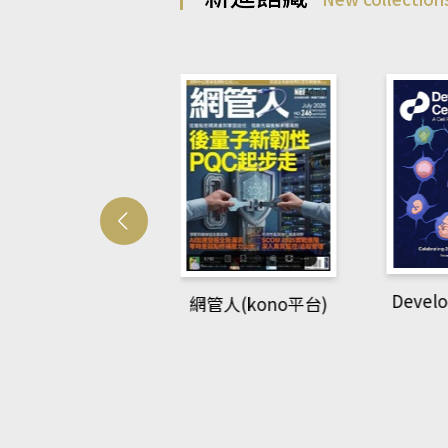
Develo
網管人(kono平台)
中英語教室(AEB
lking Library平
台)