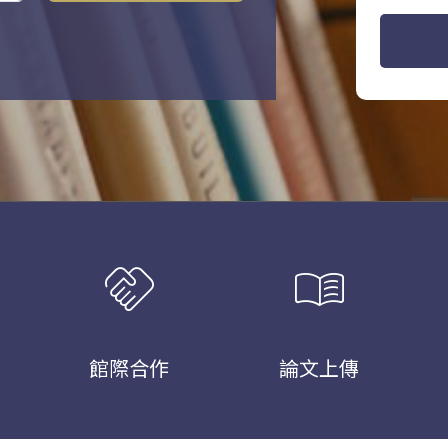
handshake
menu_book
館際合作
論文上傳