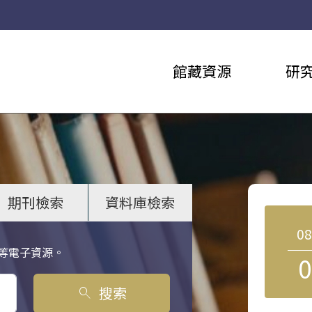
館藏資源
研
期刊檢索
資料庫檢索
0
等電子資源。
0
搜索
search