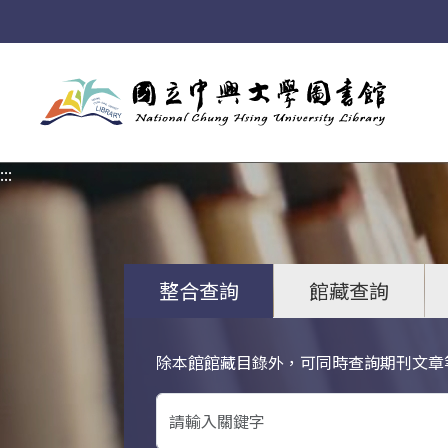
:::
:::
整合查詢
館藏查詢
除本館館藏目錄外，可同時查詢期刊文章
關鍵字搜尋