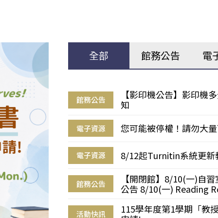
全部
館務公告
電
【影印機公告】影印機多
館務公告
知
您可能被停權！請勿大量
電子資源
8/12起Turnitin系
電子資源
【開閉館】8/10(一)
館務公告
公告 8/10(一) Reading R
115學年度第1學期「
活動快訊