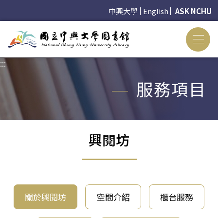
中興大學
English
ASK NCHU
:::
:::
服務項目
興閱坊
關於興閱坊
空間介紹
櫃台服務