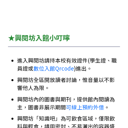
★興閱坊入館小叮嚀
進入興閱坊請持本校有效證件(學生證、職
員證或
數位入館Qrcode
)進出。
興閱坊全區開放讀者討論，惟音量以不影
響他人為限。
興閱坊內的圖書與期刊，提供館內閱讀為
主，圖書非展示期間
可線上預約外借
。
興閱坊「知識吧」為可飲食區域，僅限飲
料與輕食，
請用密封、不易灑出的容器盛