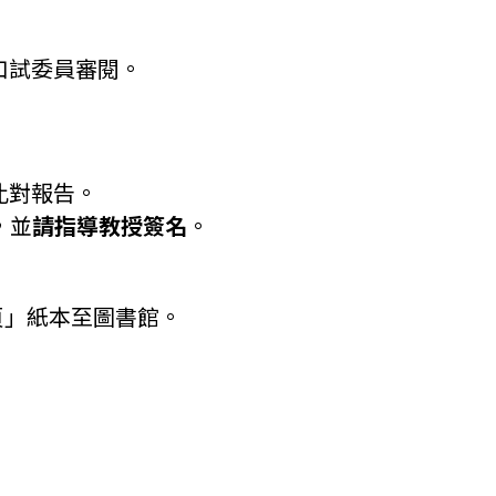
供口試委員審閱。
生比對報告。
，並
請指導教授簽名
。
頁」紙本至圖書館。