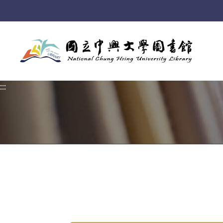
:::
:::