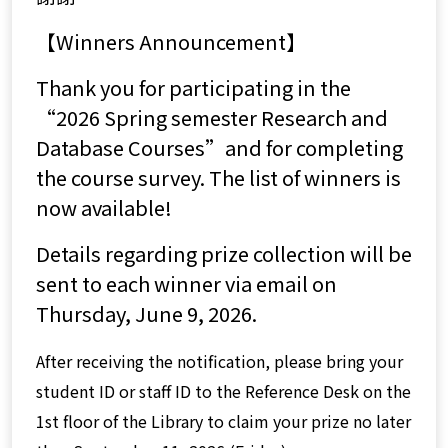
【
Winners Announcement
】
Thank you for participating in the
“2026 Spring semester Research and
Database Courses”and for completing
the course survey. The list of winners is
now available!
Details regarding prize collection will be
sent to each winner via email on
Thursday, June 9, 2026.
After receiving the notification, please bring your
student ID or staff ID to the Reference Desk on the
1st floor of the Library to claim your prize no later