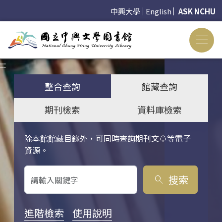
中興大學
English
ASK NCHU
:::
:::
整合查詢
館藏查詢
期刊檢索
資料庫檢索
除本館館藏目錄外，可同時查詢期刊文章等電子
關鍵字搜尋
資源。
搜索
search
進階檢索
使用說明