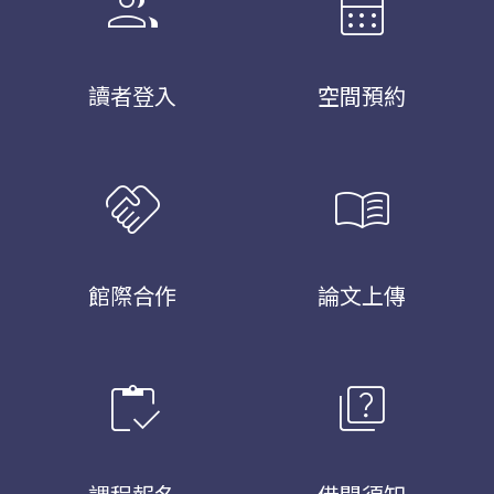
group
calendar_month
讀者登入
空間預約
handshake
menu_book
館際合作
論文上傳
inventory
quiz