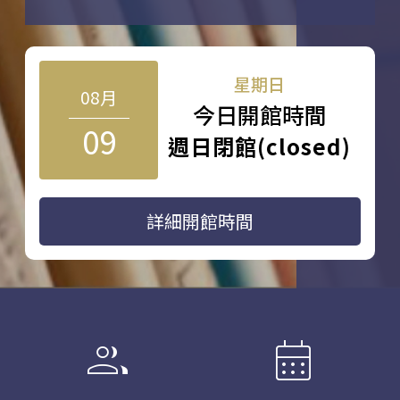
星期日
08月
今日開館時間
09
週日閉館(closed)
詳細開館時間
group
calendar_month