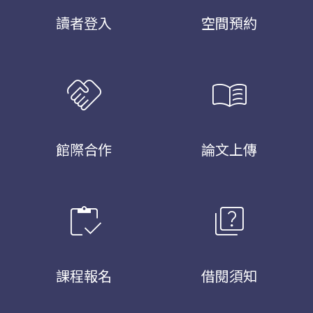
讀者登入
空間預約
handshake
menu_book
館際合作
論文上傳
inventory
quiz
課程報名
借閱須知