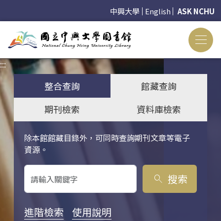
中興大學
English
ASK NCHU
:::
:::
整合查詢
館藏查詢
期刊檢索
資料庫檢索
除本館館藏目錄外，可同時查詢期刊文章等電子
關鍵字搜尋
資源。
搜索
search
進階檢索
使用說明