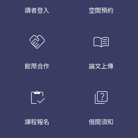
讀者登入
空間預約
handshake
menu_book
館際合作
論文上傳
inventory
quiz
課程報名
借閱須知