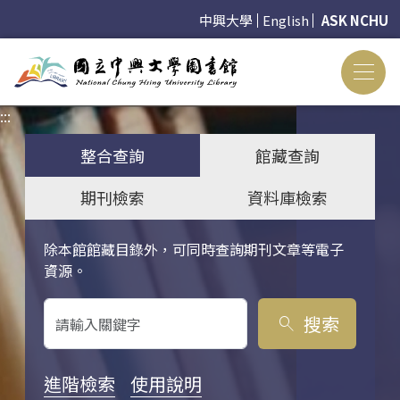
中興大學
English
ASK NCHU
:::
:::
整合查詢
館藏查詢
期刊檢索
資料庫檢索
除本館館藏目錄外，可同時查詢期刊文章等電子
關鍵字搜尋
資源。
搜索
search
進階檢索
使用說明