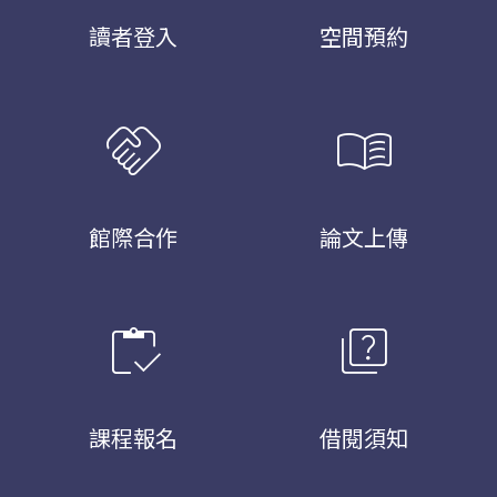
讀者登入
空間預約
handshake
menu_book
館際合作
論文上傳
inventory
quiz
課程報名
借閱須知