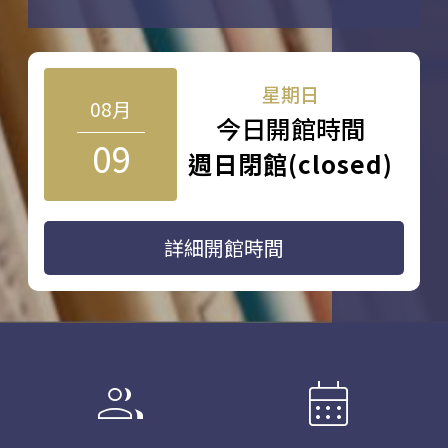
星期日
08月
今日開館時間
09
週日閉館(closed)
詳細開館時間
group
calendar_month