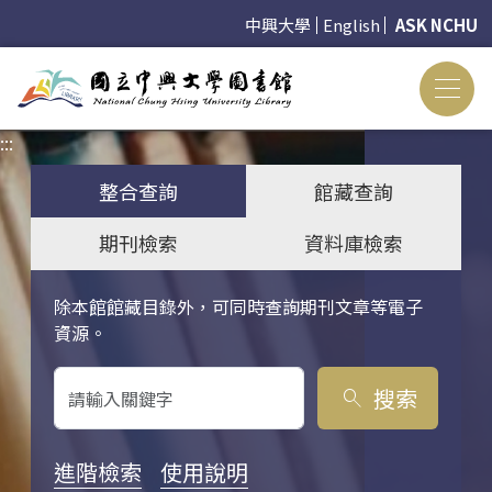
中興大學
English
ASK NCHU
:::
:::
整合查詢
館藏查詢
期刊檢索
資料庫檢索
除本館館藏目錄外，可同時查詢期刊文章等電子
關鍵字搜尋
資源。
搜索
search
進階檢索
使用說明