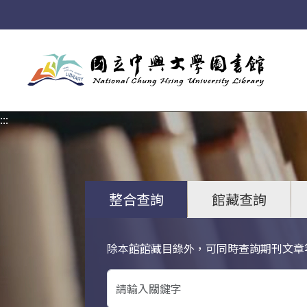
:::
:::
整合查詢
館藏查詢
除本館館藏目錄外，可同時查詢期刊文章
關鍵字搜尋