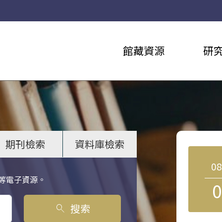
館藏資源
研
期刊檢索
資料庫檢索
0
等電子資源。
0
搜索
search