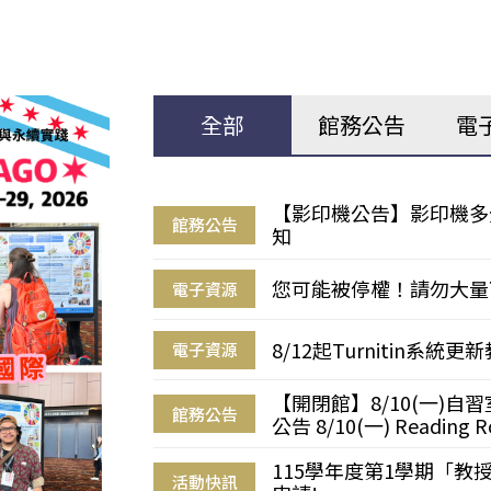
全部
館務公告
電
【影印機公告】影印機多
館務公告
知
您可能被停權！請勿大量
電子資源
8/12起Turnitin系
電子資源
【開閉館】8/10(一)
館務公告
公告 8/10(一) Reading R
115學年度第1學期「
活動快訊