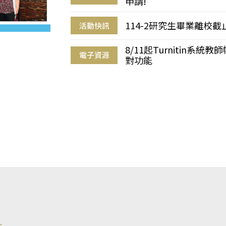
申請!
114-2研究生畢業離校
活動快訊
8/11起Turnitin系
電子資源
對功能
s