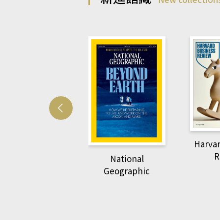
Harvard Business
萌動力
Review
National
Geographic