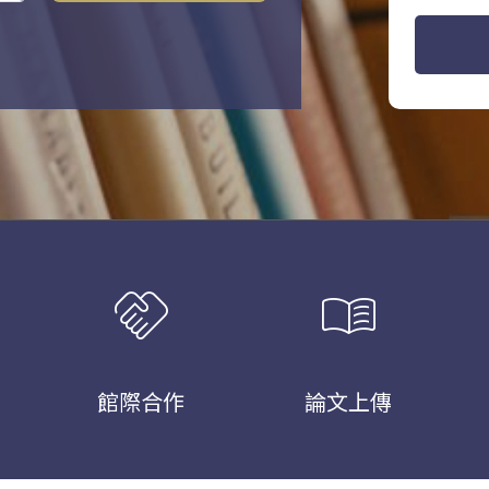
handshake
menu_book
館際合作
論文上傳