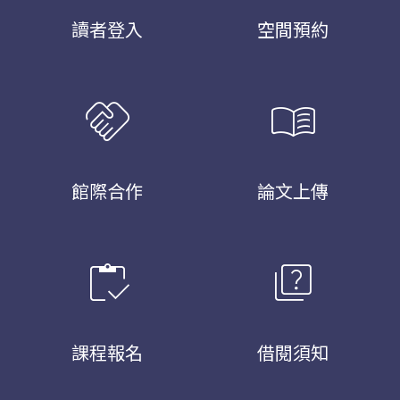
讀者登入
空間預約
handshake
menu_book
館際合作
論文上傳
inventory
quiz
課程報名
借閱須知