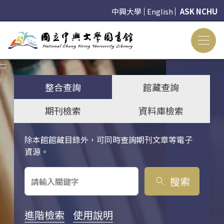
中興大學
English
ASK NCHU
:::
:::
整合查詢
館藏查詢
期刊檢索
資料庫檢索
除本館館藏目錄外，可同時查詢期刊文章等電子
關鍵字搜尋
資源。
搜索
search
進階檢索
使用說明