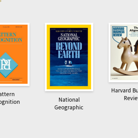
Harvard B
attern
Revi
National
ognition
Geographic