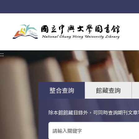
:::
:::
整合查詢
館藏查詢
除本館館藏目錄外，可同時查詢期刊文章
關鍵字搜尋