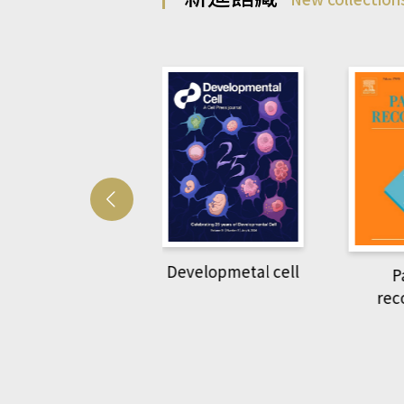
Developmetal cell
管人(kono平台)
P
rec