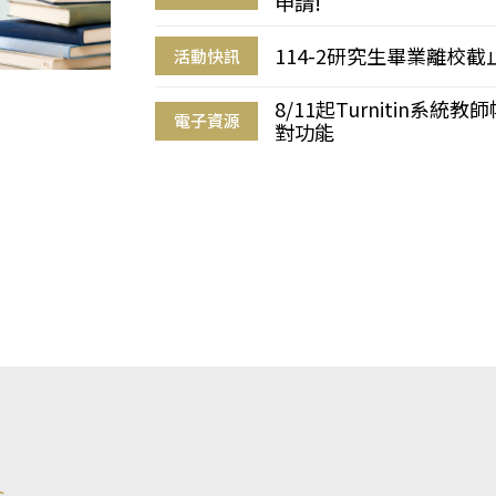
申請!
114-2研究生畢業離校
活動快訊
8/11起Turnitin系
電子資源
對功能
s