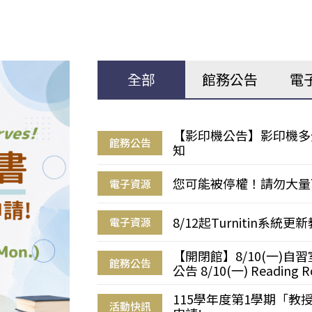
全部
館務公告
電
【影印機公告】影印機多
館務公告
知
您可能被停權！請勿大量
電子資源
8/12起Turnitin系
電子資源
【開閉館】8/10(一)
館務公告
公告 8/10(一) Reading R
115學年度第1學期「
活動快訊