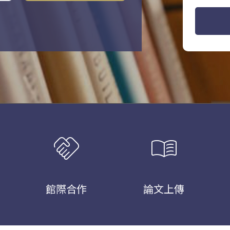
handshake
menu_book
館際合作
論文上傳