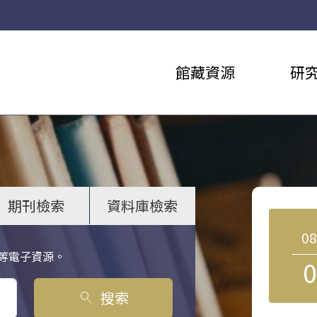
館藏資源
研
期刊檢索
資料庫檢索
0
等電子資源。
0
搜索
search