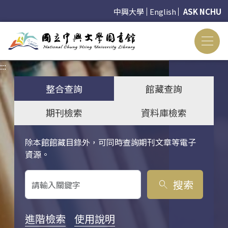
中興大學
English
ASK NCHU
:::
:::
整合查詢
館藏查詢
期刊檢索
資料庫檢索
除本館館藏目錄外，可同時查詢期刊文章等電子
關鍵字搜尋
資源。
搜索
search
進階檢索
使用說明