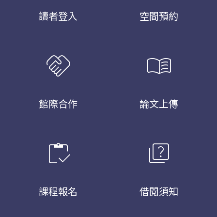
讀者登入
空間預約
handshake
menu_book
館際合作
論文上傳
inventory
quiz
課程報名
借閱須知