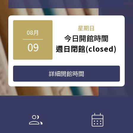
星期日
08月
今日開館時間
09
週日閉館(closed)
詳細開館時間
group
calendar_month