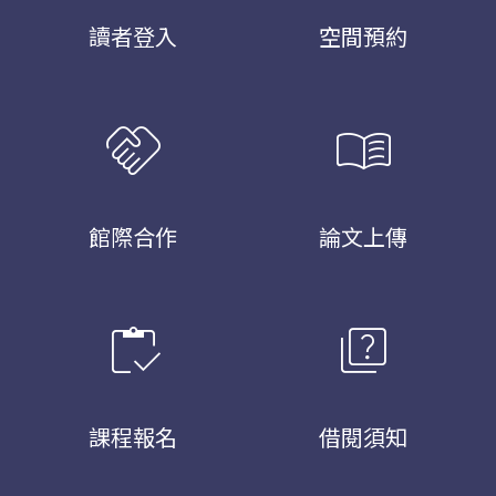
讀者登入
空間預約
handshake
menu_book
館際合作
論文上傳
inventory
quiz
課程報名
借閱須知