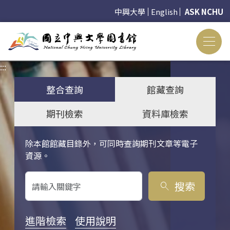
中興大學
English
ASK NCHU
:::
:::
整合查詢
館藏查詢
期刊檢索
資料庫檢索
除本館館藏目錄外，可同時查詢期刊文章等電子
關鍵字搜尋
資源。
搜索
search
進階檢索
使用說明