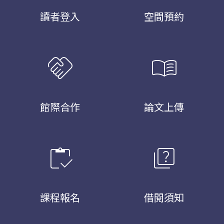
讀者登入
空間預約
handshake
menu_book
館際合作
論文上傳
inventory
quiz
課程報名
借閱須知