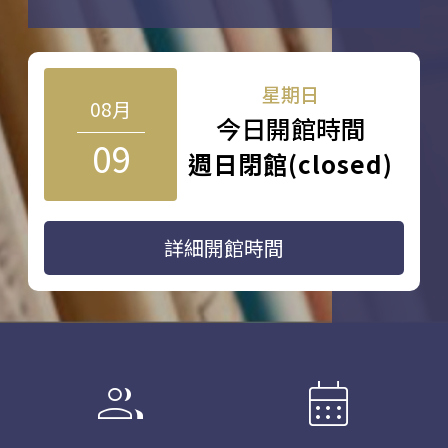
星期日
08月
今日開館時間
09
週日閉館(closed)
詳細開館時間
group
calendar_month