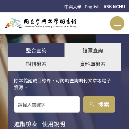
中興大學
English
ASK NCHU
:::
:::
整合查詢
館藏查詢
期刊檢索
資料庫檢索
除本館館藏目錄外，可同時查詢期刊文章等電子
關鍵字搜尋
資源。
搜索
search
進階檢索
使用說明