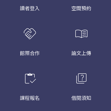
讀者登入
空間預約
handshake
menu_book
館際合作
論文上傳
inventory
quiz
課程報名
借閱須知