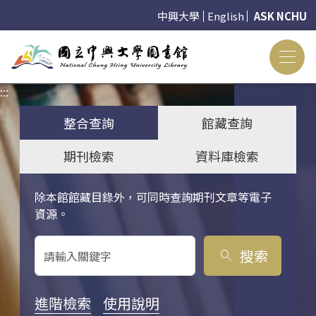
中興大學
English
ASK NCHU
:::
:::
整合查詢
館藏查詢
期刊檢索
資料庫檢索
除本館館藏目錄外，可同時查詢期刊文章等電子
關鍵字搜尋
資源。
搜索
search
進階檢索
使用說明