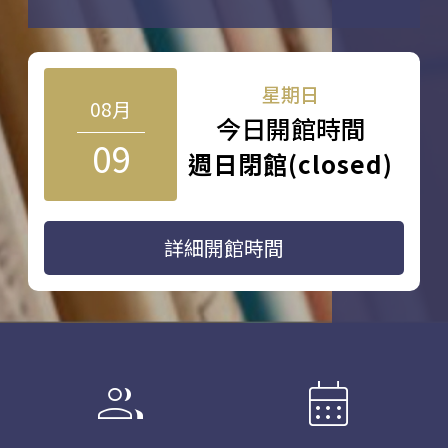
星期日
08月
今日開館時間
09
週日閉館(closed)
詳細開館時間
group
calendar_month