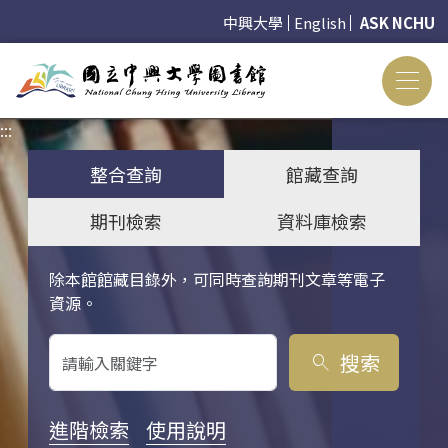
中興大學
English
ASK NCHU
:::
:::
整合查詢
館藏查詢
期刊檢索
資料庫檢索
除本館館藏目錄外，可同時查詢期刊文章等電子
關鍵字搜尋
資源。
搜索
search
進階檢索
使用說明