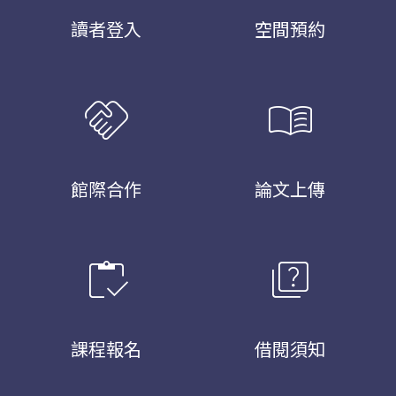
讀者登入
空間預約
handshake
menu_book
館際合作
論文上傳
inventory
quiz
課程報名
借閱須知