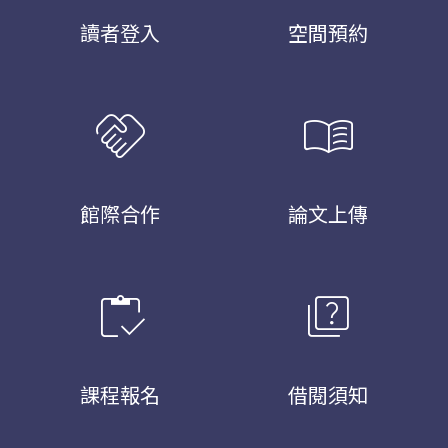
讀者登入
空間預約
handshake
menu_book
館際合作
論文上傳
inventory
quiz
課程報名
借閱須知