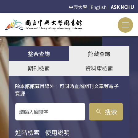
中興大學
English
ASK NCHU
:::
:::
整合查詢
館藏查詢
期刊檢索
資料庫檢索
除本館館藏目錄外，可同時查詢期刊文章等電子
關鍵字搜尋
資源。
搜索
search
進階檢索
使用說明