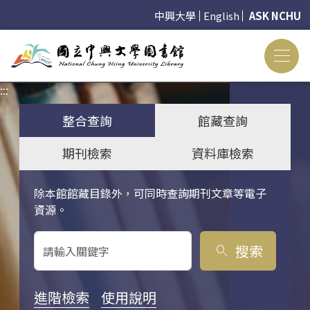
中興大學
English
ASK NCHU
:::
:::
整合查詢
館藏查詢
期刊檢索
資料庫檢索
除本館館藏目錄外，可同時查詢期刊文章等電子
關鍵字搜尋
資源。
搜索
search
進階檢索
使用說明