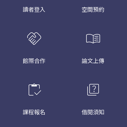
讀者登入
空間預約
handshake
menu_book
館際合作
論文上傳
inventory
quiz
課程報名
借閱須知