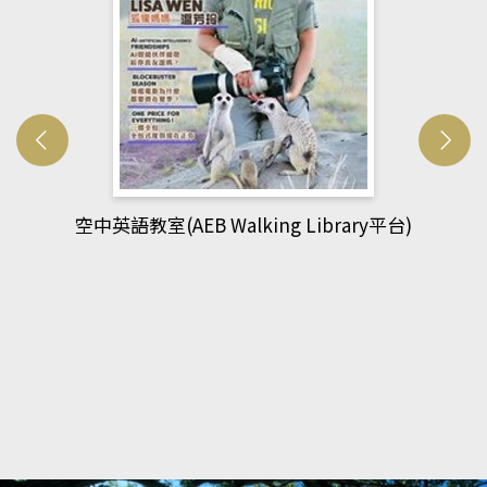
台)
網管人(kono平台)