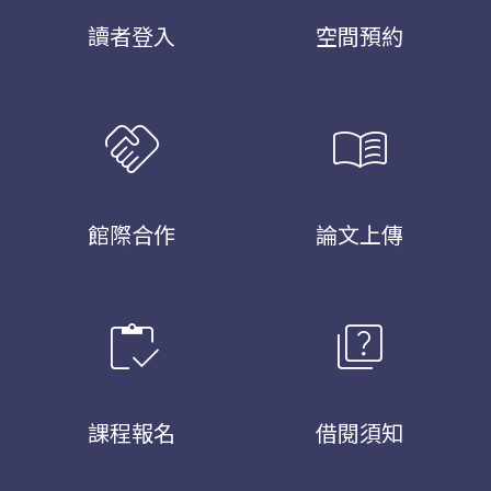
讀者登入
空間預約
handshake
menu_book
館際合作
論文上傳
inventory
quiz
課程報名
借閱須知