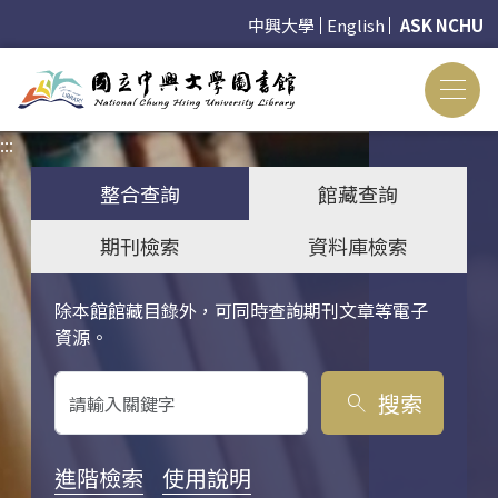
中興大學
English
ASK NCHU
:::
:::
整合查詢
館藏查詢
期刊檢索
資料庫檢索
除本館館藏目錄外，可同時查詢期刊文章等電子
關鍵字搜尋
資源。
搜索
search
進階檢索
使用說明