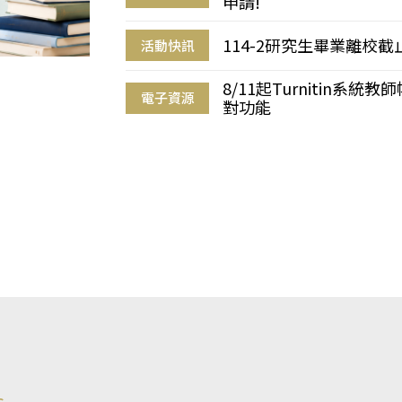
申請!
114-2研究生畢業離校
活動快訊
8/11起Turnitin系
電子資源
對功能
s