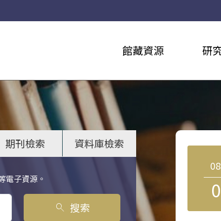
館藏資源
研
期刊檢索
資料庫檢索
0
等電子資源。
0
搜索
search