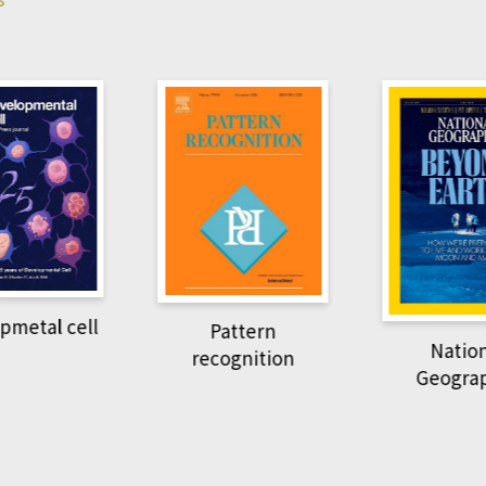
pmetal cell
Pattern
Natio
recognition
Geogra