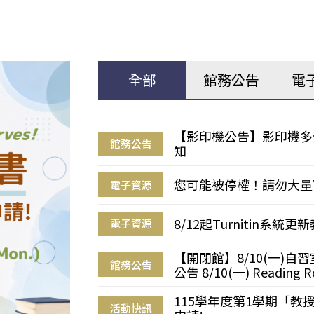
全部
館務公告
電
【影印機公告】影印機多
館務公告
知
您可能被停權！請勿大量
電子資源
8/12起Turnitin系
電子資源
【開閉館】8/10(一)
館務公告
公告 8/10(一) Reading R
115學年度第1學期「
活動快訊