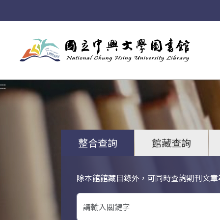
:::
:::
整合查詢
館藏查詢
除本館館藏目錄外，可同時查詢期刊文章
關鍵字搜尋