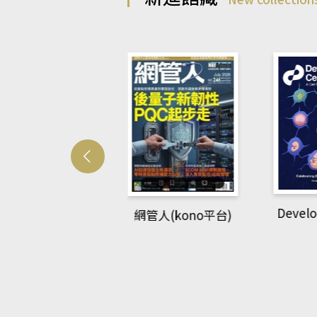
Develo
網管人(kono平台)
中英語教室(AEB
lking Library平
台)