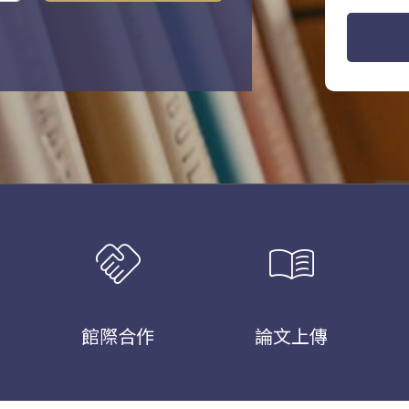
handshake
menu_book
館際合作
論文上傳