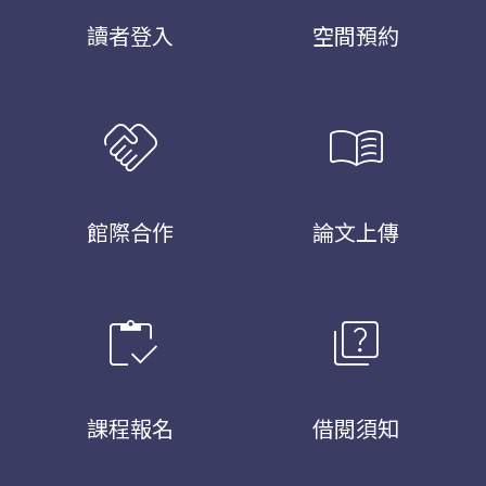
讀者登入
空間預約
handshake
menu_book
館際合作
論文上傳
inventory
quiz
課程報名
借閱須知