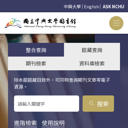
中興大學
English
ASK NCHU
:::
:::
整合查詢
館藏查詢
期刊檢索
資料庫檢索
除本館館藏目錄外，可同時查詢期刊文章等電子
關鍵字搜尋
資源。
搜索
search
進階檢索
使用說明