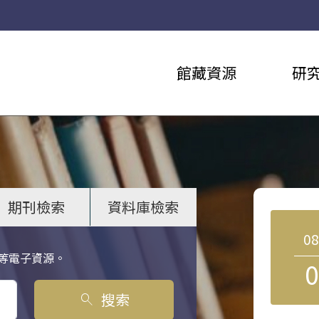
館藏資源
研
期刊檢索
資料庫檢索
0
等電子資源。
0
搜索
search