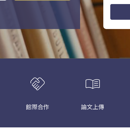
handshake
menu_book
館際合作
論文上傳