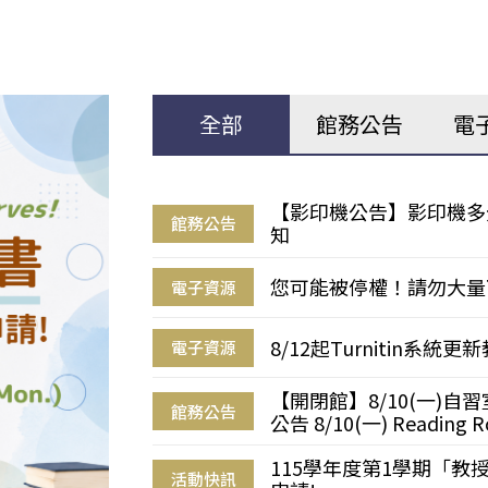
全部
館務公告
電
【影印機公告】影印機多
館務公告
知
您可能被停權！請勿大量
電子資源
8/12起Turnitin系
電子資源
【開閉館】8/10(一)
館務公告
公告 8/10(一) Reading R
115學年度第1學期「
活動快訊