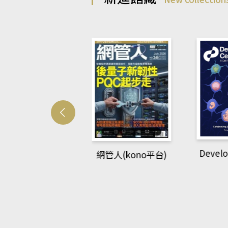
Develo
網管人(kono平台)
中英語教室(AEB
lking Library平
台)