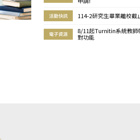
申請!
114-2研究生畢業離校
活動快訊
8/11起Turnitin系
電子資源
對功能
s