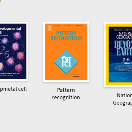
pmetal cell
Pattern
Natio
recognition
Geogra