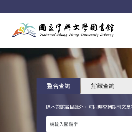
:::
:::
整合查詢
館藏查詢
除本館館藏目錄外，可同時查詢期刊文章
關鍵字搜尋