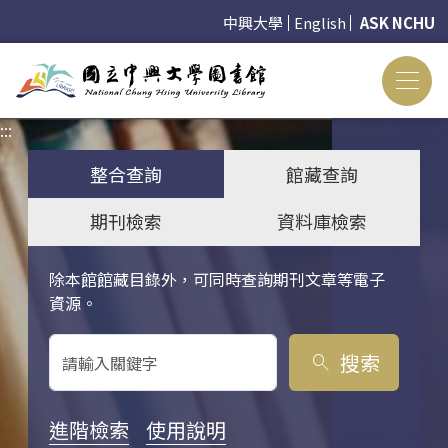
中興大學
English
ASK NCHU
:::
:::
整合查詢
館藏查詢
期刊檢索
資料庫檢索
除本館館藏目錄外，可同時查詢期刊文章等電子
關鍵字搜尋
資源。
搜索
search
進階檢索
使用說明