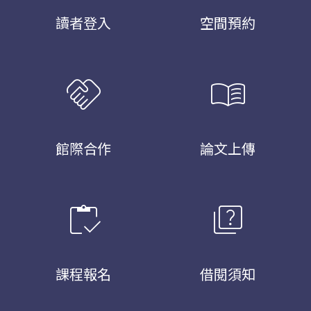
讀者登入
空間預約
handshake
menu_book
館際合作
論文上傳
inventory
quiz
課程報名
借閱須知