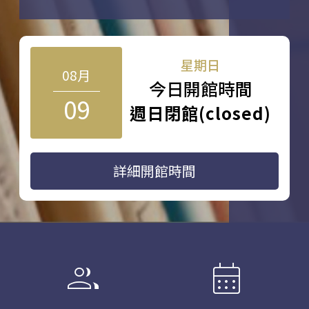
星期日
08月
今日開館時間
09
週日閉館(closed)
詳細開館時間
group
calendar_month