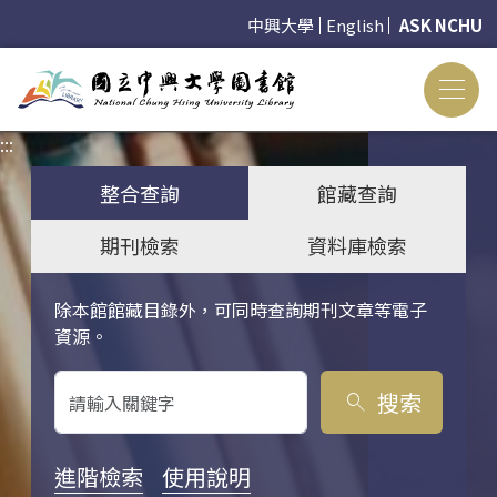
中興大學
English
ASK NCHU
:::
:::
整合查詢
館藏查詢
期刊檢索
資料庫檢索
除本館館藏目錄外，可同時查詢期刊文章等電子
關鍵字搜尋
資源。
搜索
search
進階檢索
使用說明