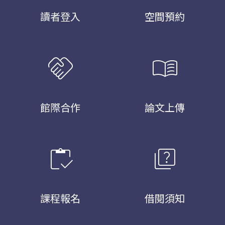
讀者登入
空間預約
handshake
menu_book
館際合作
論文上傳
inventory
quiz
課程報名
借閱須知