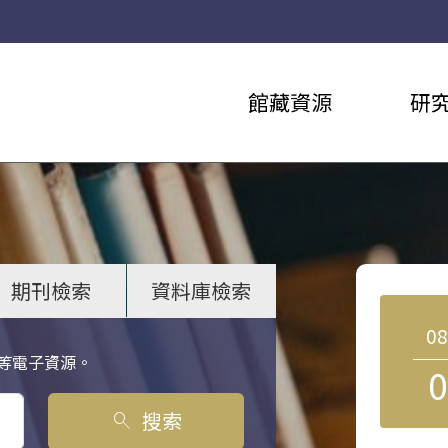
館藏資源
研
期刊檢索
資料庫檢索
0
等電子資源。
0
搜索
search