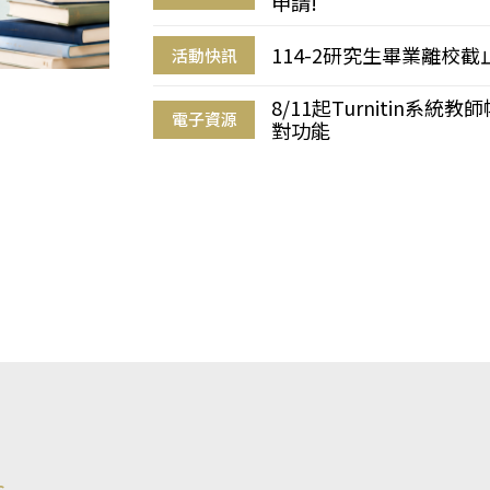
申請!
114-2研究生畢業離校
活動快訊
8/11起Turnitin系
電子資源
對功能
s