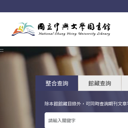
:::
:::
整合查詢
館藏查詢
除本館館藏目錄外，可同時查詢期刊文章
關鍵字搜尋