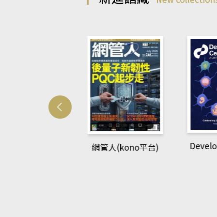
Developmetal cell
管人(kono平台)
P
rec