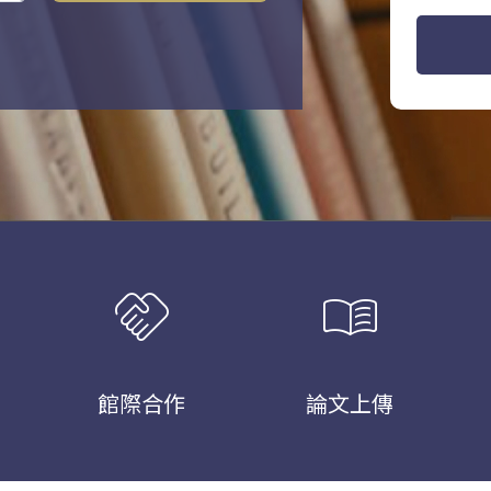
handshake
menu_book
館際合作
論文上傳