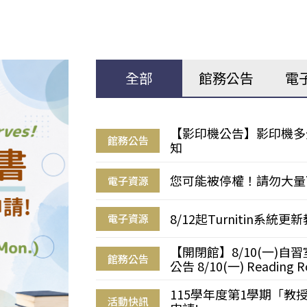
全部
館務公告
電
【影印機公告】影印機多
館務公告
知
您可能被停權！請勿大量
電子資源
8/12起Turnitin系
電子資源
【開閉館】8/10(一)
館務公告
公告 8/10(一) Reading R
115學年度第1學期「
活動快訊