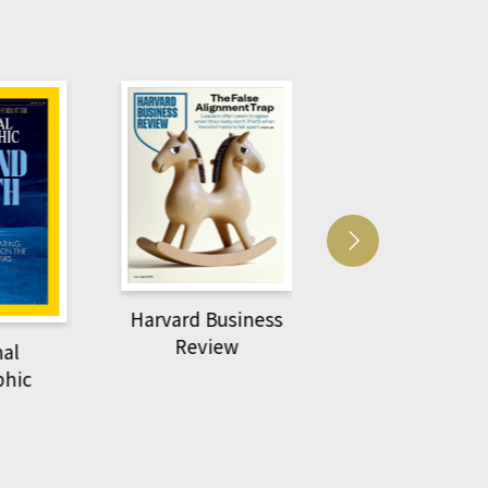
usiness
ACS Catalysi
萌動力一頁漫畫學生
ew
物力學