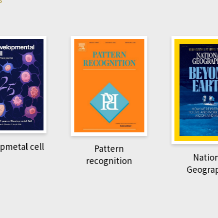
Harvard B
attern
Revi
National
ognition
Geographic