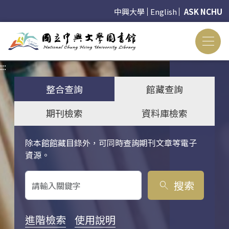
中興大學
English
ASK NCHU
:::
:::
整合查詢
館藏查詢
期刊檢索
資料庫檢索
除本館館藏目錄外，可同時查詢期刊文章等電子
關鍵字搜尋
資源。
搜索
search
進階檢索
使用說明