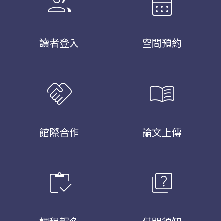
group
calendar_month
讀者登入
空間預約
handshake
menu_book
館際合作
論文上傳
inventory
quiz