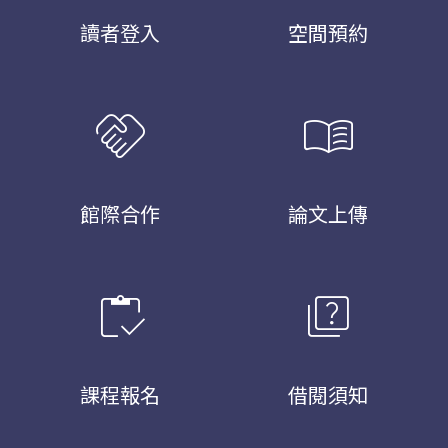
讀者登入
空間預約
handshake
menu_book
館際合作
論文上傳
inventory
quiz
課程報名
借閱須知