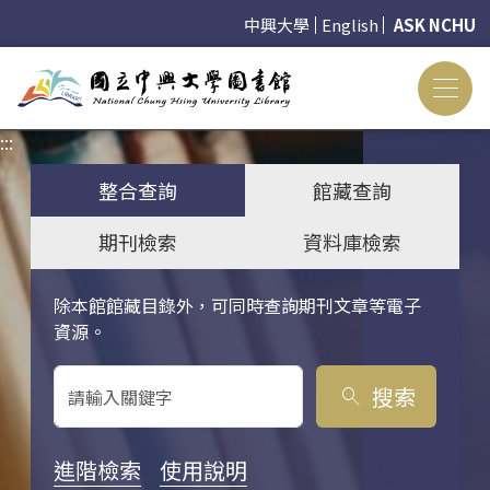
中興大學
English
ASK NCHU
:::
:::
整合查詢
館藏查詢
期刊檢索
資料庫檢索
除本館館藏目錄外，可同時查詢期刊文章等電子
關鍵字搜尋
資源。
搜索
search
進階檢索
使用說明