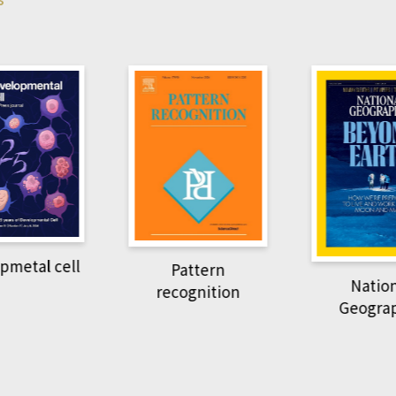
pmetal cell
Pattern
Natio
recognition
Geogra