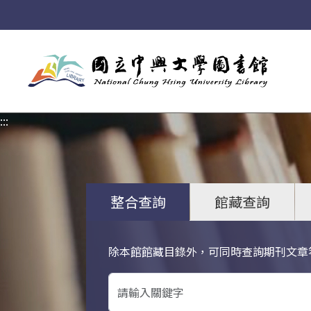
:::
:::
整合查詢
館藏查詢
除本館館藏目錄外，可同時查詢期刊文章
關鍵字搜尋