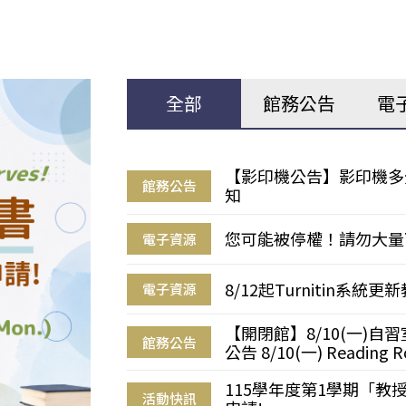
全部
館務公告
電
【影印機公告】影印機多
館務公告
知
您可能被停權！請勿大量
電子資源
8/12起Turnitin系
電子資源
【開閉館】8/10(一)
館務公告
公告 8/10(一) Reading R
115學年度第1學期「
活動快訊