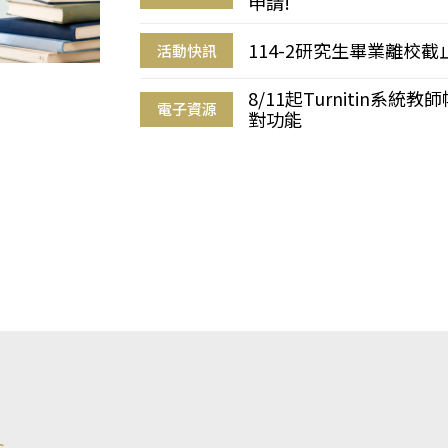
申請!
114-2研究生畢業離校
活動快訊
8/11起Turnitin系
電子資源
對功能
s