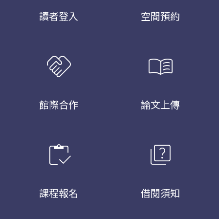
讀者登入
空間預約
handshake
menu_book
館際合作
論文上傳
inventory
quiz
課程報名
借閱須知