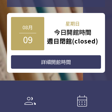
星期日
08月
今日開館時間
09
週日閉館(closed)
詳細開館時間
group
calendar_month