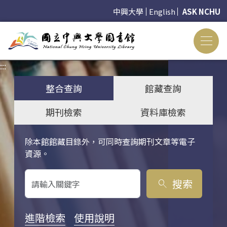
中興大學
English
ASK NCHU
:::
:::
整合查詢
館藏查詢
期刊檢索
資料庫檢索
除本館館藏目錄外，可同時查詢期刊文章等電子
關鍵字搜尋
資源。
搜索
search
進階檢索
使用說明