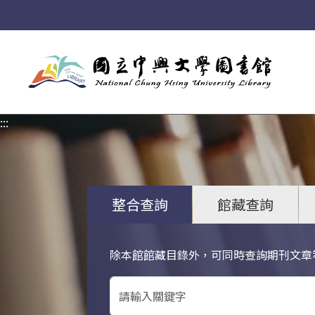
:::
:::
整合查詢
館藏查詢
除本館館藏目錄外，可同時查詢期刊文章
關鍵字搜尋