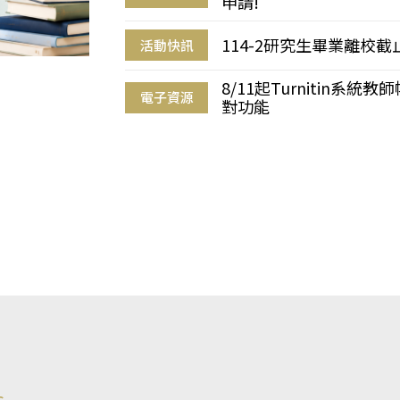
申請!
114-2研究生畢業離校
活動快訊
8/11起Turnitin系
電子資源
對功能
s