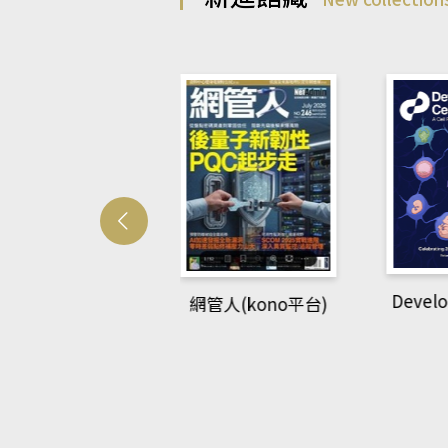
Develo
網管人(kono平台)
中英語教室(AEB
lking Library平
台)