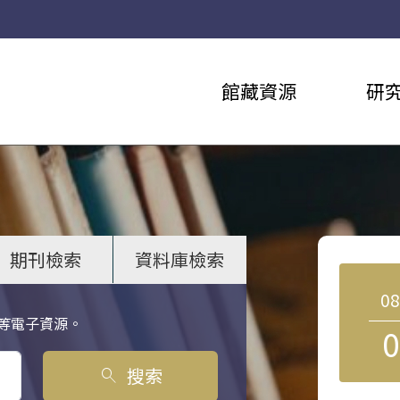
館藏資源
研
期刊檢索
資料庫檢索
0
等電子資源。
0
搜索
search