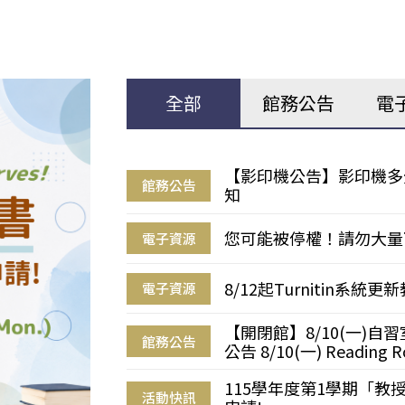
全部
館務公告
電
【影印機公告】影印機多
館務公告
知
您可能被停權！請勿大量
電子資源
8/12起Turnitin系
電子資源
【開閉館】8/10(一)
館務公告
公告 8/10(一) Reading R
115學年度第1學期「
活動快訊