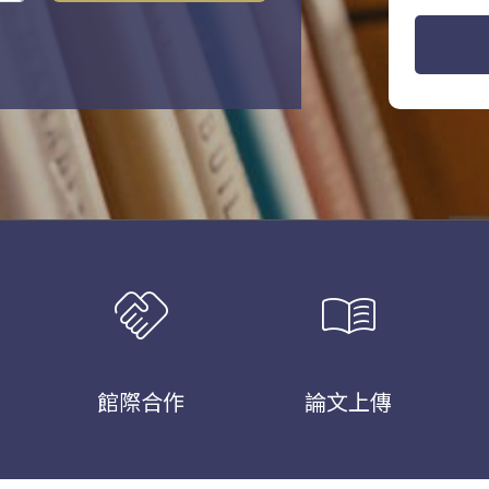
handshake
menu_book
館際合作
論文上傳