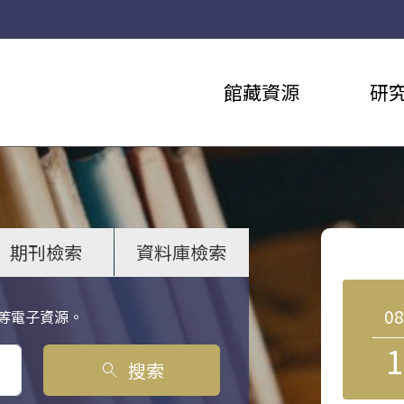
館藏資源
研
期刊檢索
資料庫檢索
0
等電子資源。
1
搜索
search