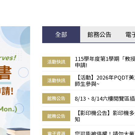
全部
館務公告
電
115學年度第1學期「
活動快訊
申請!
【活動】2026年PQD
活動快訊
師生參與~
8/13、8/14六樓閱覽
館務公告
【影印機公告】影印機多
館務公告
知
您可能被停權！請勿大量
電子資源