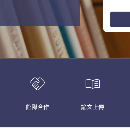
handshake
menu_book
館際合作
論文上傳