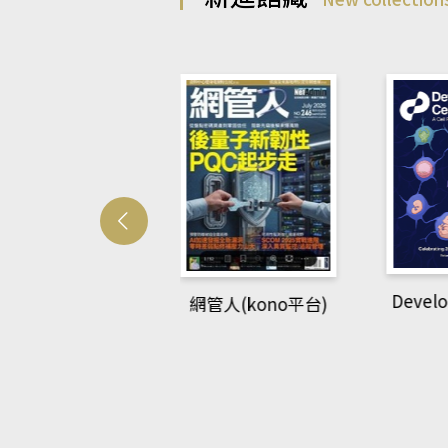
Develo
網管人(kono平台)
中英語教室(AEB
lking Library平
台)