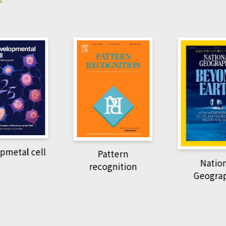
pmetal cell
Pattern
Natio
recognition
Geogra