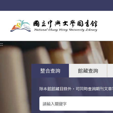
:::
:::
整合查詢
館藏查詢
除本館館藏目錄外，可同時查詢期刊文章
關鍵字搜尋