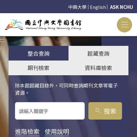
中興大學
English
ASK NCHU
:::
:::
整合查詢
館藏查詢
期刊檢索
資料庫檢索
除本館館藏目錄外，可同時查詢期刊文章等電子
關鍵字搜尋
資源。
搜索
search
進階檢索
使用說明