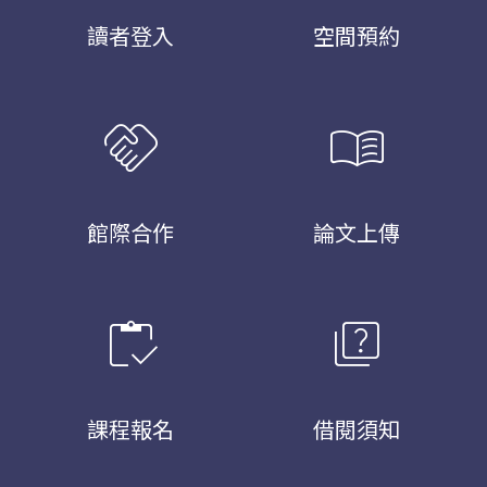
讀者登入
空間預約
handshake
menu_book
館際合作
論文上傳
inventory
quiz
課程報名
借閱須知