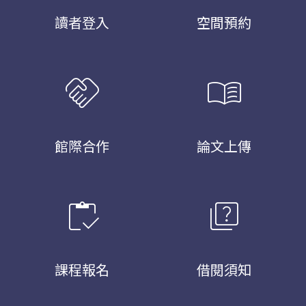
讀者登入
空間預約
handshake
menu_book
館際合作
論文上傳
inventory
quiz
課程報名
借閱須知