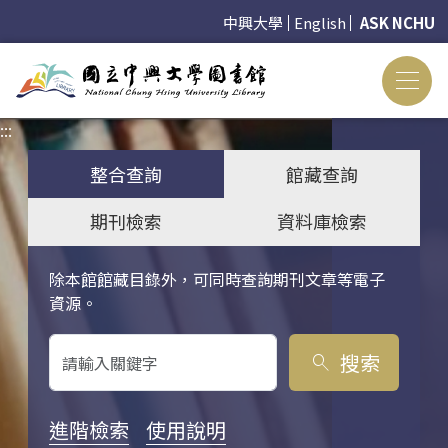
中興大學
English
ASK NCHU
:::
:::
整合查詢
館藏查詢
期刊檢索
資料庫檢索
除本館館藏目錄外，可同時查詢期刊文章等電子
關鍵字搜尋
資源。
搜索
search
進階檢索
使用說明