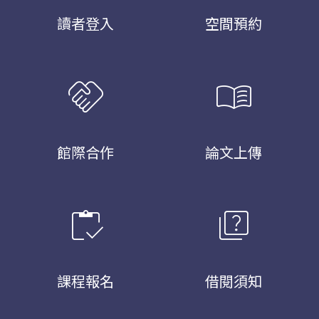
讀者登入
空間預約
handshake
menu_book
館際合作
論文上傳
inventory
quiz
課程報名
借閱須知