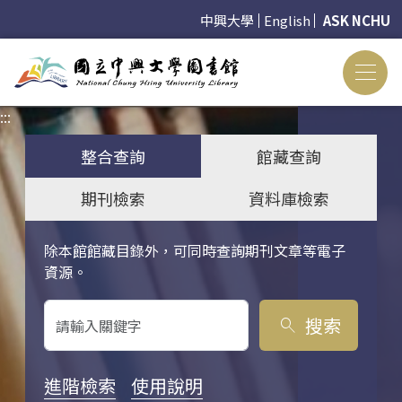
中興大學
English
ASK NCHU
:::
:::
整合查詢
館藏查詢
期刊檢索
資料庫檢索
除本館館藏目錄外，可同時查詢期刊文章等電子
關鍵字搜尋
資源。
搜索
search
進階檢索
使用說明