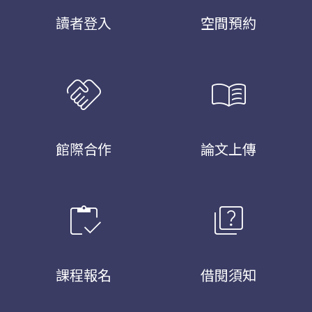
讀者登入
空間預約
handshake
menu_book
館際合作
論文上傳
inventory
quiz
課程報名
借閱須知