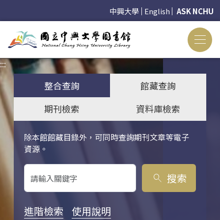
中興大學
English
ASK NCHU
:::
:::
整合查詢
館藏查詢
期刊檢索
資料庫檢索
除本館館藏目錄外，可同時查詢期刊文章等電子
關鍵字搜尋
資源。
搜索
search
進階檢索
使用說明