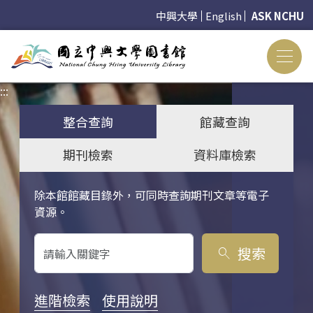
中興大學
English
ASK NCHU
:::
:::
整合查詢
館藏查詢
期刊檢索
資料庫檢索
除本館館藏目錄外，可同時查詢期刊文章等電子
關鍵字搜尋
資源。
搜索
search
進階檢索
使用說明