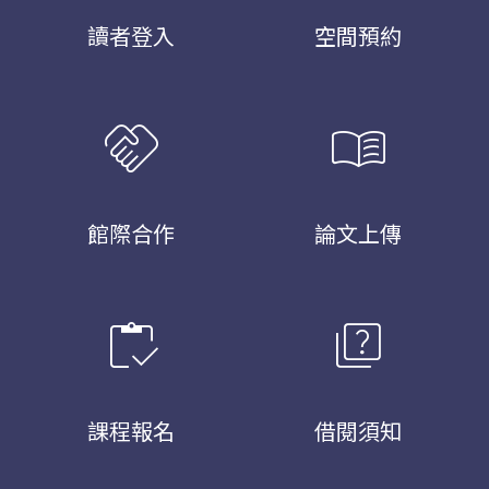
讀者登入
空間預約
handshake
menu_book
館際合作
論文上傳
inventory
quiz
課程報名
借閱須知