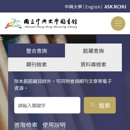
中興大學
English
ASK NCHU
:::
:::
整合查詢
館藏查詢
期刊檢索
資料庫檢索
除本館館藏目錄外，可同時查詢期刊文章等電子
關鍵字搜尋
資源。
搜索
search
進階檢索
使用說明