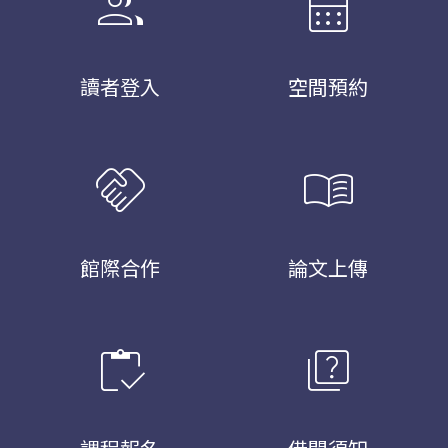
group
calendar_month
讀者登入
空間預約
handshake
menu_book
館際合作
論文上傳
inventory
quiz