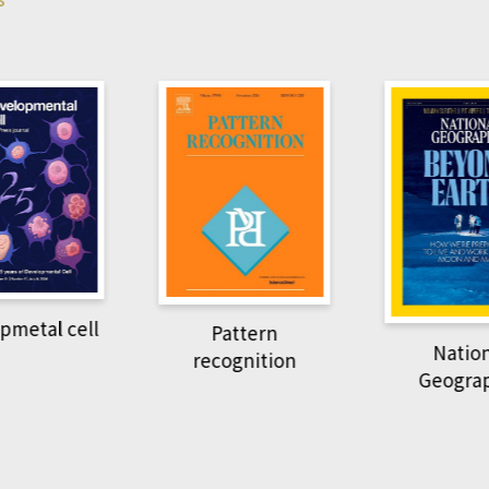
pmetal cell
Pattern
Natio
recognition
Geogra