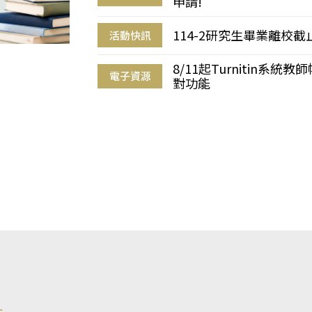
申請!
114-2研究生畢業離校
活動快訊
8/11起Turnitin系
電子資源
對功能
s