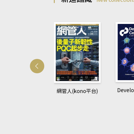
Develo
網管人(kono平台)
中英語教室(AEB
lking Library平
台)