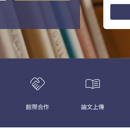
handshake
menu_book
館際合作
論文上傳