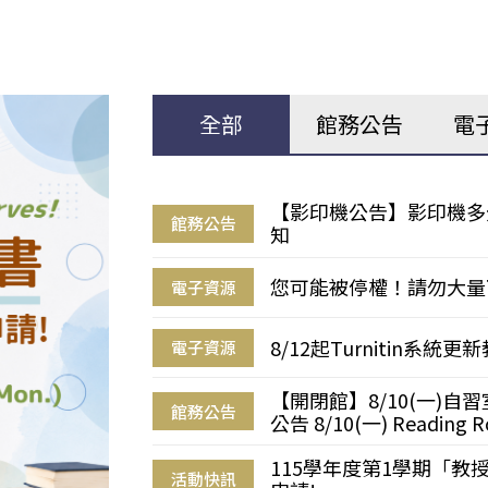
全部
館務公告
電
【影印機公告】影印機多
館務公告
知
您可能被停權！請勿大量
電子資源
8/12起Turnitin系
電子資源
【開閉館】8/10(一)
館務公告
公告 8/10(一) Reading R
115學年度第1學期「
活動快訊