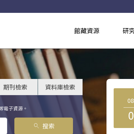
館藏資源
研
期刊檢索
資料庫檢索
0
等電子資源。
0
搜索
search