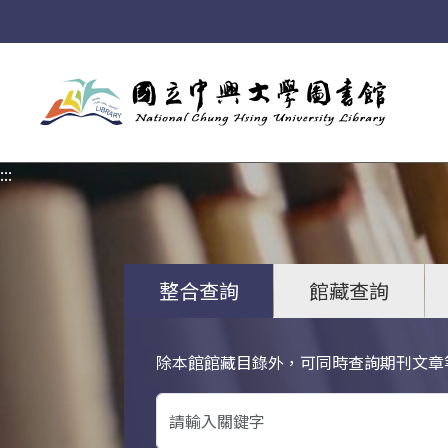
:::
:::
整合查詢
館藏查詢
除本館館藏目錄外，可同時查詢期刊文章
關鍵字搜尋