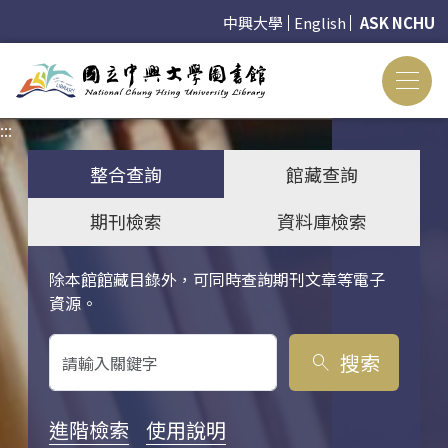
中興大學
English
ASK NCHU
:::
:::
整合查詢
館藏查詢
期刊檢索
資料庫檢索
除本館館藏目錄外，可同時查詢期刊文章等電子
關鍵字搜尋
資源。
搜索
search
進階檢索
使用說明