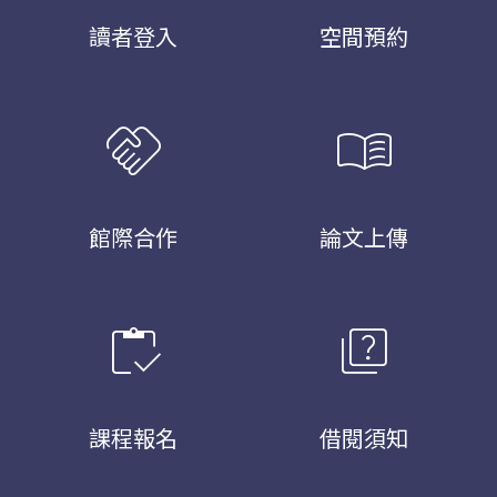
讀者登入
空間預約
handshake
menu_book
館際合作
論文上傳
inventory
quiz
課程報名
借閱須知