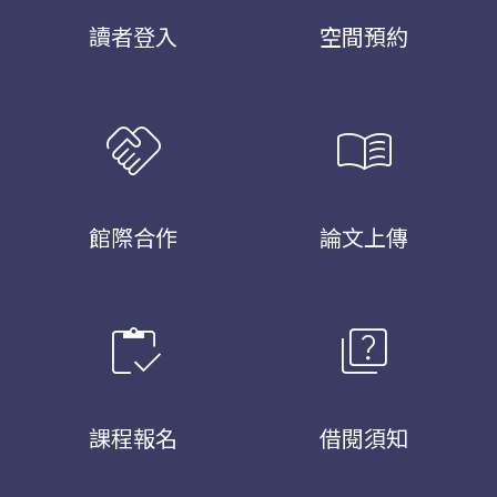
讀者登入
空間預約
handshake
menu_book
館際合作
論文上傳
inventory
quiz
課程報名
借閱須知