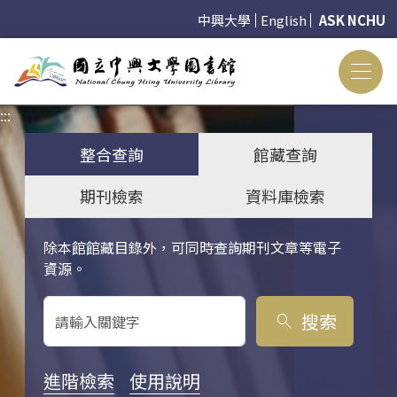
中興大學
English
ASK NCHU
:::
:::
整合查詢
館藏查詢
期刊檢索
資料庫檢索
除本館館藏目錄外，可同時查詢期刊文章等電子
關鍵字搜尋
資源。
搜索
search
進階檢索
使用說明