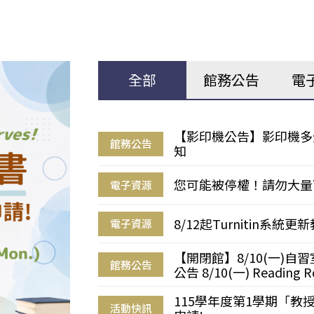
全部
館務公告
電
【影印機公告】影印機多
館務公告
知
您可能被停權！請勿大量
電子資源
8/12起Turnitin系
電子資源
【開閉館】8/10(一)
館務公告
公告 8/10(一) Reading R
115學年度第1學期「
活動快訊