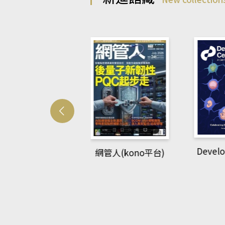
Develo
網管人(kono平台)
中英語教室(AEB
lking Library平
台)