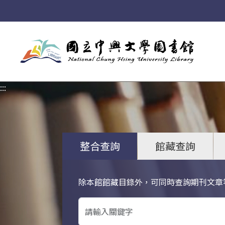
:::
:::
整合查詢
館藏查詢
除本館館藏目錄外，可同時查詢期刊文章
關鍵字搜尋