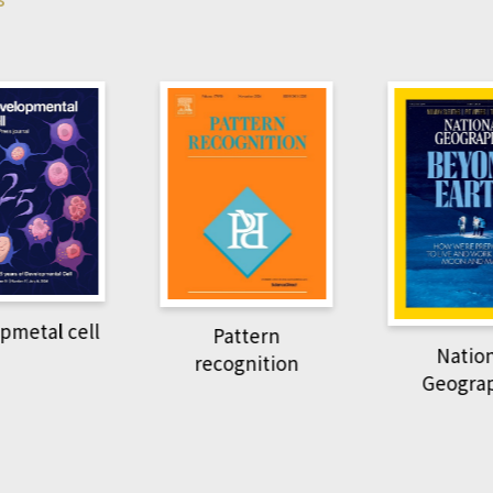
pmetal cell
Pattern
Natio
recognition
Geogra