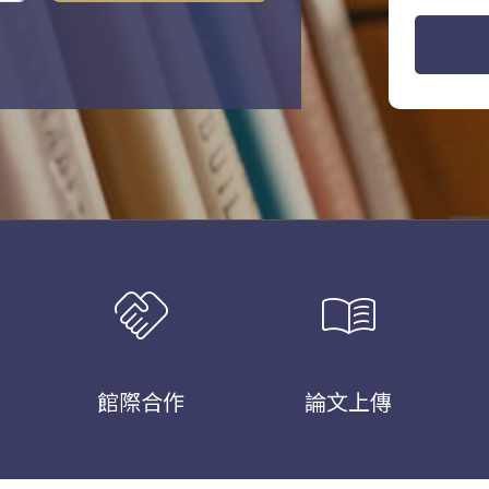
handshake
menu_book
館際合作
論文上傳