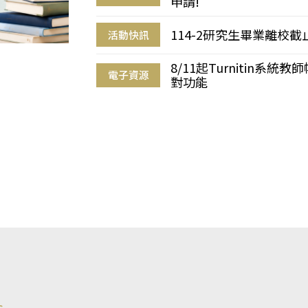
申請!
114-2研究生畢業離校
活動快訊
8/11起Turnitin系
電子資源
對功能
s