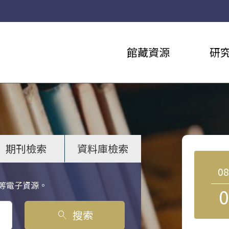
館藏資源
研
期刊檢索
資料庫檢索
0
等電子資源。
0
搜索
search