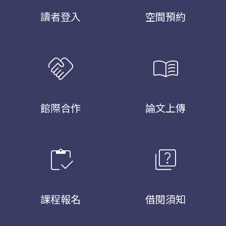
讀者登入
空間預約
handshake
menu_book
館際合作
論文上傳
inventory
quiz
課程報名
借閱須知