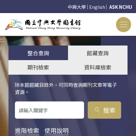
中興大學
English
ASK NCHU
:::
:::
整合查詢
館藏查詢
期刊檢索
資料庫檢索
除本館館藏目錄外，可同時查詢期刊文章等電子
關鍵字搜尋
資源。
搜索
search
進階檢索
使用說明