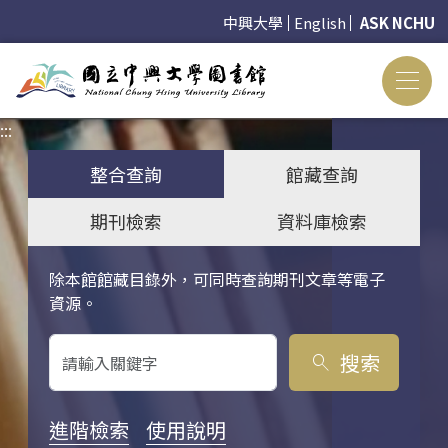
中興大學
English
ASK NCHU
:::
:::
整合查詢
館藏查詢
期刊檢索
資料庫檢索
除本館館藏目錄外，可同時查詢期刊文章等電子
關鍵字搜尋
資源。
搜索
search
進階檢索
使用說明