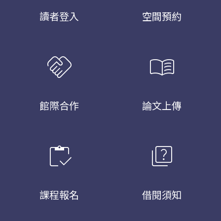
讀者登入
空間預約
handshake
menu_book
館際合作
論文上傳
inventory
quiz
課程報名
借閱須知