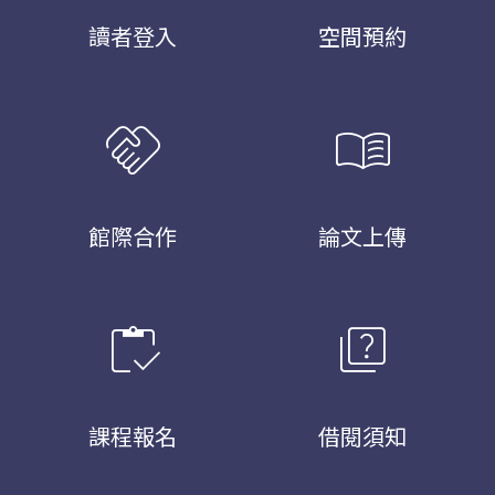
讀者登入
空間預約
handshake
menu_book
館際合作
論文上傳
inventory
quiz
課程報名
借閱須知