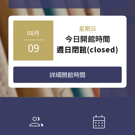
星期日
08月
今日開館時間
09
週日閉館(closed)
詳細開館時間
group
calendar_month