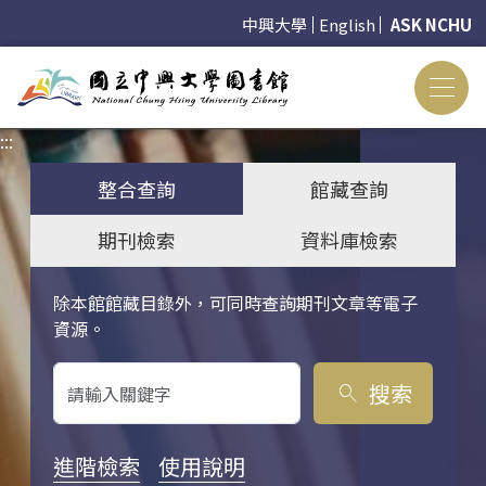
中興大學
English
ASK NCHU
:::
:::
整合查詢
館藏查詢
期刊檢索
資料庫檢索
除本館館藏目錄外，可同時查詢期刊文章等電子
關鍵字搜尋
資源。
搜索
search
進階檢索
使用說明