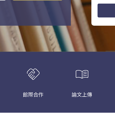
handshake
menu_book
館際合作
論文上傳