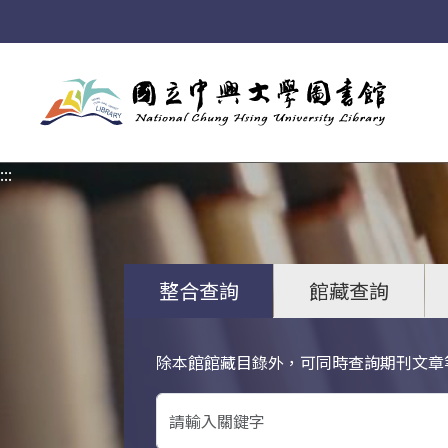
:::
:::
整合查詢
館藏查詢
除本館館藏目錄外，可同時查詢期刊文章
關鍵字搜尋