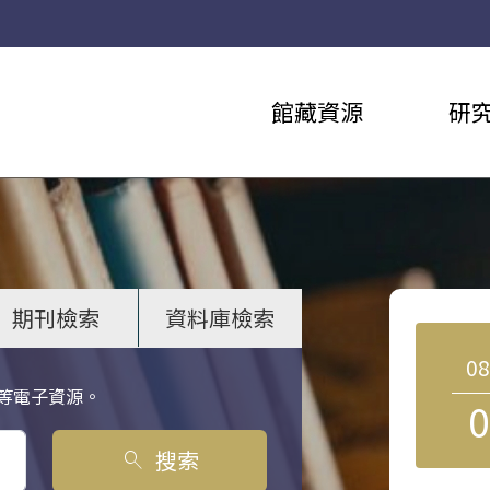
館藏資源
研
期刊檢索
資料庫檢索
0
等電子資源。
0
搜索
search