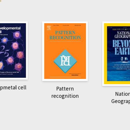
pmetal cell
Pattern
Natio
recognition
Geogra