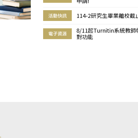
申請!
114-2研究生畢業離校
活動快訊
8/11起Turnitin系
電子資源
對功能
s