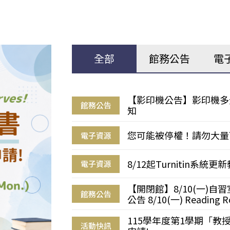
全部
館務公告
電
【影印機公告】影印機多
館務公告
知
您可能被停權！請勿大量
電子資源
8/12起Turnitin系
電子資源
【開閉館】8/10(一)
館務公告
公告 8/10(一) Reading R
115學年度第1學期「
活動快訊