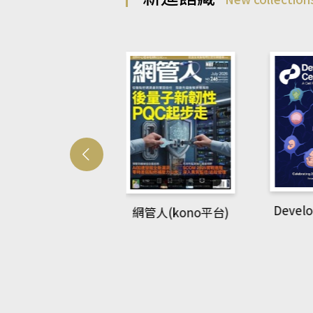
Develo
網管人(kono平台)
中英語教室(AEB
lking Library平
台)