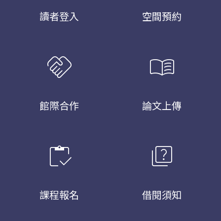
讀者登入
空間預約
handshake
menu_book
館際合作
論文上傳
inventory
quiz
課程報名
借閱須知