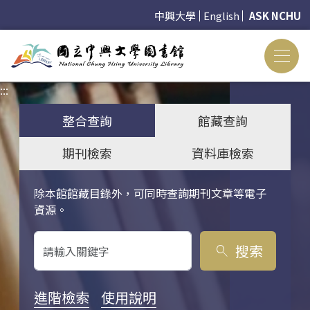
中興大學
English
ASK NCHU
:::
:::
整合查詢
館藏查詢
期刊檢索
資料庫檢索
除本館館藏目錄外，可同時查詢期刊文章等電子
關鍵字搜尋
資源。
搜索
search
進階檢索
使用說明