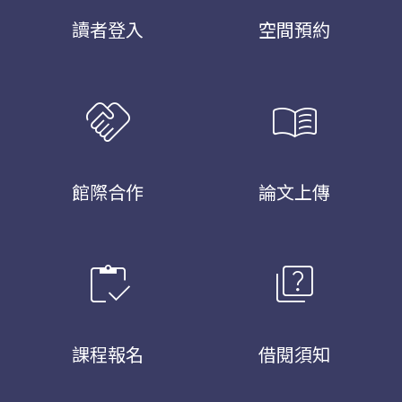
讀者登入
空間預約
handshake
menu_book
館際合作
論文上傳
inventory
quiz
課程報名
借閱須知