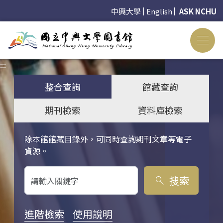
中興大學
English
ASK NCHU
:::
:::
整合查詢
館藏查詢
期刊檢索
資料庫檢索
除本館館藏目錄外，可同時查詢期刊文章等電子
關鍵字搜尋
資源。
搜索
search
進階檢索
使用說明